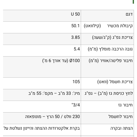
דגם
50 U
קיבולת מכשיר (קילוואט)
50.1
צריכת גפ"ג (ק"ג/שעה)
3.85
גובה הרכבה מומלץ (מ"מ)
5.4
חיבור פליטה/אוויר (מ"מ)
Ø100 (עד אורך 6 מ')
צריכת חשמל (וואט)
105
לחץ כניסת גז (מ"ב) – גפ"ג
מינ': 33 מ"ב – מקס': 55 מ"ב
חיבור גז
3/4"
חיבור לחשמל
230 וולט / 50 הרץ – מונופאזה
הצתה ובקרה
בקרת אלקטרודות ההצתה והיינון נשלטת על יד