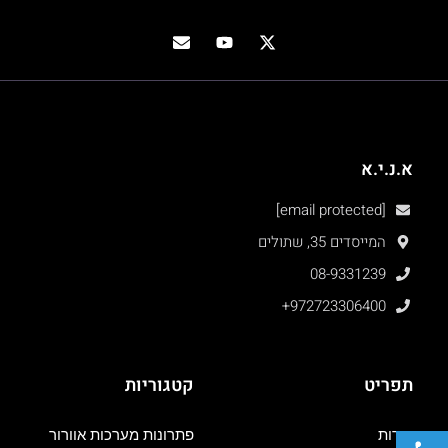
א.נ.י.א
[email protected]
המייסדים 35, שתולים
08-9331239
+972723306400
תפריט
קטגוריות
פתח סרגל נגישות
אודות
פתרונות מערכות אוורור