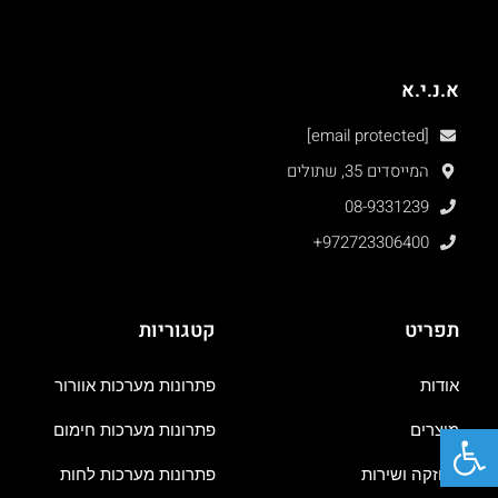
א.נ.י.א
[email protected]
המייסדים 35, שתולים
08-9331239
+972723306400
תפריט
קטגוריות
אודות
פתרונות מערכות אוורור
פתח סרגל נגישות
מוצרים
פתרונות מערכות חימום
אחזקה ושירות
פתרונות מערכות לחות