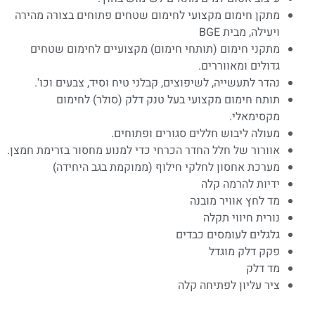
מתקן חימום מקצועי לחימום שטחים פתוחים בצורה מהירה
ויעילה, מבית BGE
מתקני חימום (תותחי חימום) מקצועיים לחימום שטחים
גדולים ומאווררים.
נהדר לתעשייה, לשיפוצים, קבלני טיח וסיד, צבעים וכו'.
תותח חימום מקצועי בעל טנק דלק (סולר) לחימום
מקסימאלי.
מעולה ליבוש חללים סגורים ופתוחים.
אוורור של חלל החדר הכרחי כדי למנוע מחסור בזרימת חמצן.
מערכת אחסון לחלקי חילוף (ממוקמת בגב היחידה)
ידיות להרמה קלה
מד לחץ אוויר מובנה
נורית חיווי תקלה
גלגלים לעומסים כבדים
פקק דלק מוגדל
מד דלק
ציר עליון לפתיחה קלה