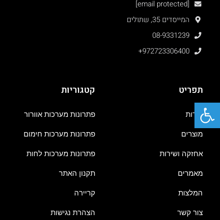
[email protected]
המייסדים 35, שתולים
08-9331239
+972723306400
תפריט
קטגוריות
פתח סרגל נגישות
אודות
פתרונות מערכות אוורור
מוצרים
פתרונות מערכות חימום
אחזקה ושירות
פתרונות מערכות לחות
מאמרים
תקנון האתר
המלצות
קריירה
צור קשר
הצהרת נגישות