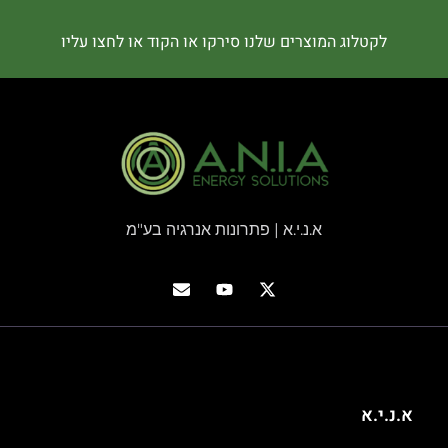
לקטלוג המוצרים שלנו סירקו או הקוד או לחצו עליו
א.נ.י.א | פתרונות אנרגיה בע"מ
א.נ.י.א