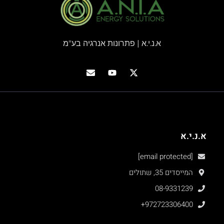
א.נ.י.א | פתרונות אנרגיה בע"מ
א.נ.י.א
[email protected]
המייסדים 35, שתולים
08-9331239
+972723306400