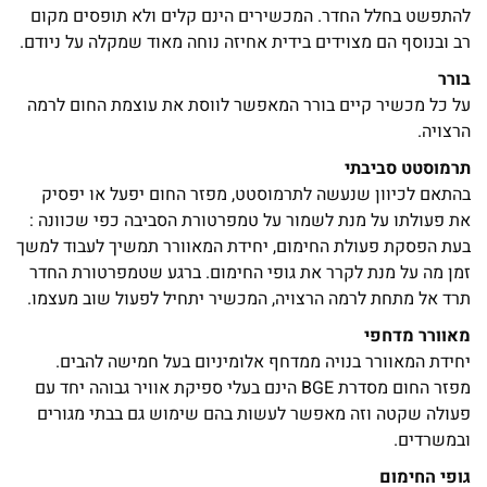
להתפשט בחלל החדר. המכשירים הינם קלים ולא תופסים מקום
רב ובנוסף הם מצוידים בידית אחיזה נוחה מאוד שמקלה על ניודם.
בורר
על כל מכשיר קיים בורר המאפשר לווסת את עוצמת החום לרמה
הרצויה.
תרמוסטט סביבתי
בהתאם לכיוון שנעשה לתרמוסטט, מפזר החום יפעל או יפסיק
את פעולתו על מנת לשמור על טמפרטורת הסביבה כפי שכוונה :
בעת הפסקת פעולת החימום, יחידת המאוורר תמשיך לעבוד למשך
זמן מה על מנת לקרר את גופי החימום. ברגע שטמפרטורת החדר
תרד אל מתחת לרמה הרצויה, המכשיר יתחיל לפעול שוב מעצמו.
מאוורר מדחפי
יחידת המאוורר בנויה ממדחף אלומיניום בעל חמישה להבים.
מפזר החום מסדרת BGE הינם בעלי ספיקת אוויר גבוהה יחד עם
פעולה שקטה וזה מאפשר לעשות בהם שימוש גם בבתי מגורים
ובמשרדים.
גופי החימום