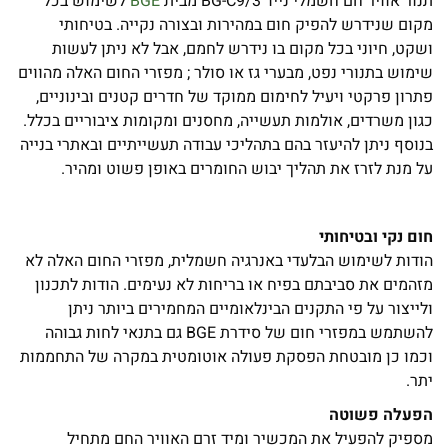
תנור אוויר חם חשמלי נייד BG-C9/3 מבית
BGE
לשימוש בכל
מקום שנידרש להפיק חום במהירות ובצורה נקייה. בטיחותי
ושקט, חיוני בכל מקום בו נידרש לחמם, אבל לא ניתן לעשות
שימוש בתנורי נפט, מבערי גז או סולר ; מפזרי החום האלה מהווים
פתרון פרקטי ויעיל לחימום ממוקד של חדרים קטנים ובינוניים,
כגון משרדים, אולמות תעשייה, מחסנים ומקומות ציבוריים בכלל.
בנוסף ניתן להיעזר בהם בתהליכי עבודה תעשייתיים ובאתרי בנייה
על מנת לזרז את תהליך יבוש החומרים באופן פשוט ומהיר.
חום נקי ובטיחותי
הודות לשימוש הבלעדי באנרגיה חשמלית, מפזרי החום האלה לא
מזהמים את סביבתם בפיח או בריחות לא נעימים. הודות לתכנון
ולייצור על פי התקנים הבינלאומיים המחמירים ביותר ניתן
להשתמש במפזרי חום של סידרת BGE גם בתנאי לחות גבוהה
וכמו כן מובטחת הפסקת פעולה אוטומטית במקרה של התחממות
יתר.
הפעלה פשוטה
מספיק להפעיל את המכשיר ומיד זרם האוויר החם מתחיל