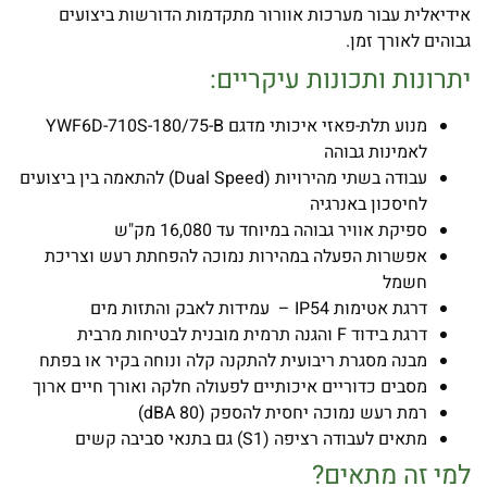
אידיאלית עבור מערכות אוורור מתקדמות הדורשות ביצועים
גבוהים לאורך זמן.
יתרונות ותכונות עיקריים:
מנוע תלת-פאזי איכותי מדגם YWF6D-710S-180/75-B
לאמינות גבוהה
עבודה בשתי מהירויות (Dual Speed) להתאמה בין ביצועים
לחיסכון באנרגיה
ספיקת אוויר גבוהה במיוחד עד ‎16,080 מק"ש
אפשרות הפעלה במהירות נמוכה להפחתת רעש וצריכת
חשמל
דרגת אטימות IP54 – עמידות לאבק והתזות מים
דרגת בידוד F והגנה תרמית מובנית לבטיחות מרבית
מבנה מסגרת ריבועית להתקנה קלה ונוחה בקיר או בפתח
מסבים כדוריים איכותיים לפעולה חלקה ואורך חיים ארוך
רמת רעש נמוכה יחסית להספק (80 dBA)
מתאים לעבודה רציפה (S1) גם בתנאי סביבה קשים
למי זה מתאים?