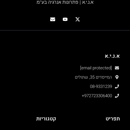
א.נ.י.א | פתרונות אנרגיה בע"מ
א.נ.י.א
[email protected]
המייסדים 35, שתולים
08-9331239
+972723306400
תפריט
קטגוריות