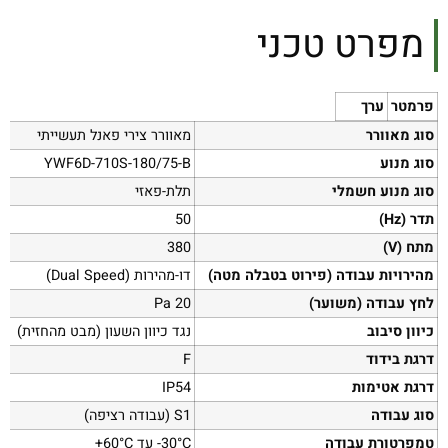
מפרט טכני
פרמטר
ערך
סוג מאוורר
מאוורר צירי פאנל תעשייתי
סוג מנוע
YWF6D-710S-180/75-B
סוג מנוע חשמלי
תלת-פאזי
תדר (Hz)
50
מתח (V)
380
מהירויות עבודה (פירוט בטבלה מטה)
דו-מהירות (Dual Speed)
לחץ עבודה (משוער)
20 Pa
כיוון סיבוב
נגד כיוון השעון (מבט מהחזית)
דרגת בידוד
F
דרגת אטימות
IP54
סוג עבודה
S1 (עבודה רציפה)
טמפרטורת עבודה
‎-30°C עד ‎+60°C