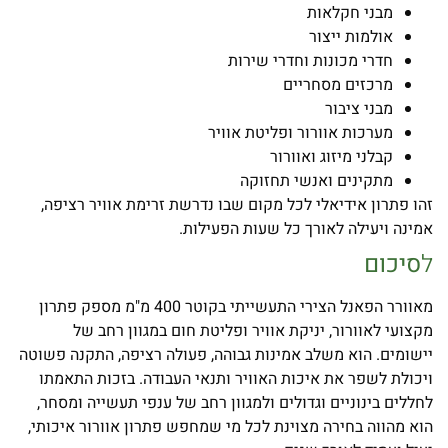
מבני חקלאות
אולמות ייצור
חדרי מכונות וחדרי שירות
מרכזים מסחריים
מבני ציבור
מערכות אוורור ופליטת אוויר
קבלני מיזוג ואוורור
מתקינים ואנשי תחזוקה
זהו פתרון אידיאלי לכל מקום שבו נדרשת זרימת אוויר רציפה,
אמינה ויעילה לאורך כל שעות הפעילות.
ל
סיכום
מאוורר הפאנל הצירי התעשייתי בקוטר 400 מ"מ מספק פתרון
מקצועי לאוורור, יניקת אוויר ופליטת חום במגוון רחב של
יישומים. הוא משלב אמינות גבוהה, פעולה רציפה, התקנה פשוטה
ויכולת לשפר את איכות האוויר ותנאי העבודה. בזכות התאמתו
לחללים בינוניים וגדולים ולמגוון רחב של ענפי תעשייה ומסחר,
הוא מהווה בחירה מצוינת לכל מי שמחפש פתרון אוורור איכותי,