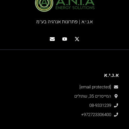
א.נ.י.א | פתרונות אנרגיה בע"מ
א.נ.י.א
[email protected]
המייסדים 35, שתולים
08-9331239
+972723306400