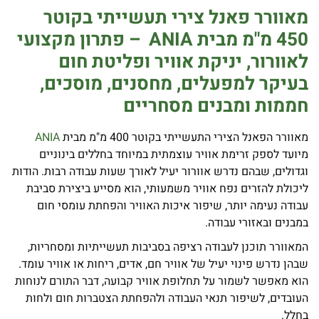
מאוורר פאנל צירי תעשייתי בקוטר
450 מ"מ
מבית
ANIA
–
פתרון מקצועי
לאוורור, יניקת אוויר ופליטת חום
בעיקר למפעלים, מחסנים, מוסכים,
חממות ומבנים מסחריים
מאוורר הפאנל הצירי התעשייתי בקוטר 400 מ"מ מבית
ANIA
מיועד לספק זרימת אוויר עוצמתית במיוחד בחללים בינוניים
וגדולים, שבהם נדרש אוורור יעיל לאורך שעות עבודה רבות. הודות
ליכולת להזרים נפח אוויר משמעותי, הוא מסייע ביצירת סביבת
עבודה נעימה יותר, שיפור איכות האוויר והפחתת עומסי חום
במבנים ובאזורי עבודה.
המאוורר תוכנן לעבודה רציפה בסביבות תעשייתיות ומסחריות,
שבהן נדרש פינוי יעיל של אוויר חם, אדים, ריחות או אוויר עומד.
הוא מאפשר לשמור על תחלופת אוויר קבועה, דבר התורם לנוחות
העובדים, לשיפור תנאי העבודה ולהפחתת הצטברות חום ולחות
בחלל.