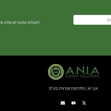
לקטלוג המוצרים שלנו סיר
א.נ.י.א | פתרונות אנרגיה בע"מ