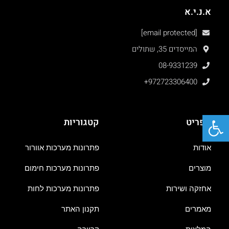
א.נ.י.א
[email protected]
המייסדים 35, שתולים
08-9331239
+972723306400
פתח סרגל נגישות
תפריט
קטגוריות
אודות
פתרונות מערכות אוורור
מוצרים
פתרונות מערכות חימום
אחזקה ושירות
פתרונות מערכות לחות
מאמרים
תקנון האתר