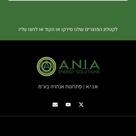
לקטלוג המוצרים שלנו סירקו או הקוד או לחצו עליו
א.נ.י.א | פתרונות אנרגיה בע"מ