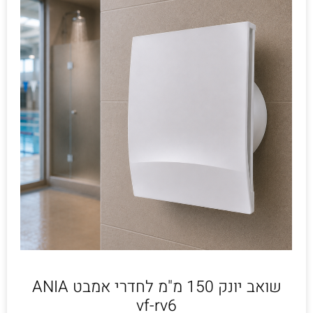
שואב יונק 150 מ"מ לחדרי אמבט ANIA
vf-rv6