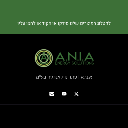
לקטלוג המוצרים שלנו סירקו או הקוד או לחצו עליו
א.נ.י.א | פתרונות אנרגיה בע"מ