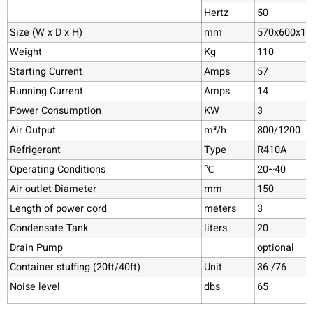
Hertz
50
Size (W x D x H)
mm
570x600x12
Weight
Kg
110
Starting Current
Amps
57
Running Current
Amps
14
Power Consumption
KW
3
Air Output
m³/h
800/1200
Refrigerant
Type
R410A
Operating Conditions
℃
20~40
Air outlet Diameter
mm
150
Length of power cord
meters
3
Condensate Tank
liters
20
Drain Pump
optional
Container stuffing (20ft/40ft)
Unit
36 /76
Noise level
dbs
65