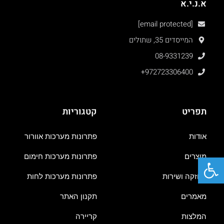
א.נ.י.א
[email protected]
המייסדים 35, שתולים
08-9331239
+972723306400
תפריט
קטגוריות
אודות
פתרונות מערכות אוורור
פתח סרגל נגישות
מוצרים
פתרונות מערכות חימום
אחזקה ושירות
פתרונות מערכות לחות
מאמרים
תקנון האתר
המלצות
קריירה