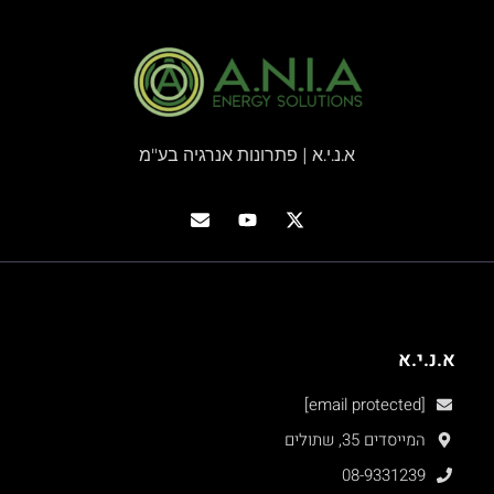
א.נ.י.א | פתרונות אנרגיה בע"מ
א.נ.י.א
[email protected]
המייסדים 35, שתולים
08-9331239