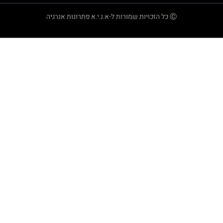
Ⓒ כל הזכויות שמורות ל-א.נ.י.א פתרונות אנרגיה