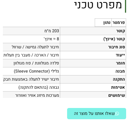
מפרט טכני
פרמטר
נתון
קוטר
203 מ״מ
קוטר (אינץ')
‎≈ 8 אינץ'
סוג חיבור
חיבור לתעלה גמישה / שרוול
ייעוד
חיבור / הארכה / מעבר בין תעלות או
חומר
פלדה מגולוונת / פח מגולוון
מבנה
גלילי (Sleeve Connector)
התקנה
חיבור ישיר לתעלה באמצעות חבק/אז
אטימות
גבוהה (בהתאם להתקנה)
שימושים
מערכות מיזוג אוויר ואוורור
התאמה
תעלות גמישות וקשיחות
תקן שימוש
HVAC
שאלו אותנו על מוצר זה