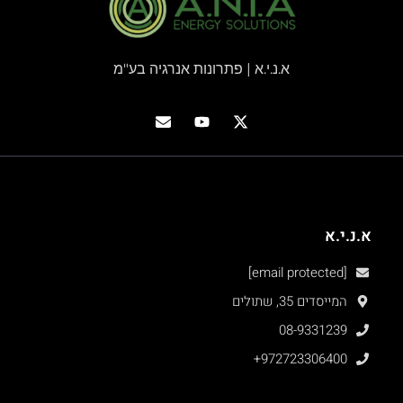
א.נ.י.א | פתרונות אנרגיה בע"מ
א.נ.י.א
[email protected]
המייסדים 35, שתולים
08-9331239
+972723306400