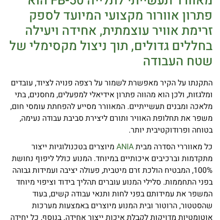
מאוורר תעשייתי לתלייה FB-50 הוא
פתרון אוורור מקצועי המיועד לספק
זרימת אוויר עוצמתית, אחידה ויעילה
בחללים גדולים, תוך ניצול מקסימלי של
שטח העבודה
התקנתו על הקיר מאפשרת לשמור על רצפה פנויה לציוד, עובדים
ומלגזות, ולכן הוא מהווה פתרון אידיאלי למפעלים, מחסנים, בתי
מלאכה ומבנים תעשייתיים. המאוורר מסייע להפחתת עומסי חום,
משפר את תחלופת האוויר ותורם ליצירת סביבת עבודה נעימה,
בטוחה ופרודוקטיבית יותר.
כל מאווררי הסדרה מבית
ANIA
מיוצרים בטכנולוגיות ייצור
מתקדמות וברכיבים איכותיים במיוחד. המנוע כולל ליפוף נחושת
100%, המבטיח הולכת זרם מיטבית, פעולה יציבה ועמידות גבוהה
בפני התחממות. סלילי המנוע עוברים תהליך בידוד וציפוי מיוחד
המשפר את עמידותם בפני לחות ותנאי עבודה קשים, בעוד
שהסטטור, הרוטור ובית המנוע מיוצרים באמצעות מערכות
אוטומטיות מדויקות לקבלת איכות ייצור אחידה. בנוסף, כל יחידה