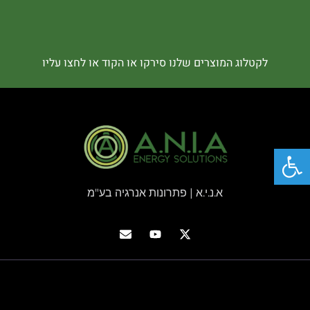
לקטלוג המוצרים שלנו סירקו או הקוד או לחצו עליו
פתח סרגל נגישות
א.נ.י.א | פתרונות אנרגיה בע"מ