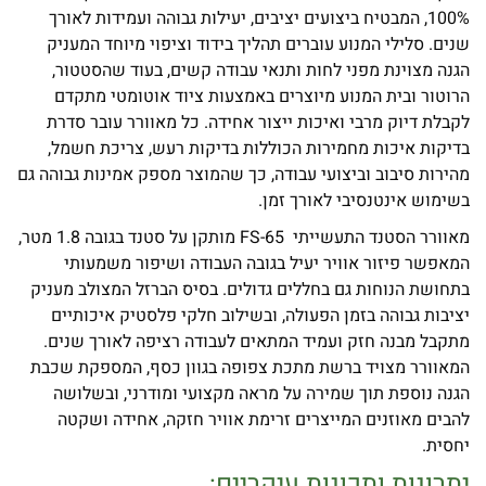
100%, המבטיח ביצועים יציבים, יעילות גבוהה ועמידות לאורך
שנים. סלילי המנוע עוברים תהליך בידוד וציפוי מיוחד המעניק
הגנה מצוינת מפני לחות ותנאי עבודה קשים, בעוד שהסטטור,
הרוטור ובית המנוע מיוצרים באמצעות ציוד אוטומטי מתקדם
לקבלת דיוק מרבי ואיכות ייצור אחידה. כל מאוורר עובר סדרת
בדיקות איכות מחמירות הכוללות בדיקות רעש, צריכת חשמל,
מהירות סיבוב וביצועי עבודה, כך שהמוצר מספק אמינות גבוהה גם
בשימוש אינטנסיבי לאורך זמן.
מאוורר הסטנד התעשייתי FS-65 מותקן על סטנד בגובה 1.8 מטר,
המאפשר פיזור אוויר יעיל בגובה העבודה ושיפור משמעותי
בתחושת הנוחות גם בחללים גדולים. בסיס הברזל המצולב מעניק
יציבות גבוהה בזמן הפעולה, ובשילוב חלקי פלסטיק איכותיים
מתקבל מבנה חזק ועמיד המתאים לעבודה רציפה לאורך שנים.
המאוורר מצויד ברשת מתכת צפופה בגוון כסף, המספקת שכבת
הגנה נוספת תוך שמירה על מראה מקצועי ומודרני, ובשלושה
להבים מאוזנים המייצרים זרימת אוויר חזקה, אחידה ושקטה
יחסית.
יתרונות ותכונות עיקריים: