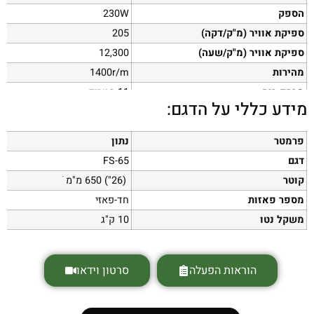
הספק
230W
ספיקת אוויר (מ"ק/דקה)
205
ספיקת אוויר (מ"ק/שעה)
12,300
מהירות
1400r/m
מרחק רוח
11 מטרים
מידע כללי על הדגם:
רעש
76dB
פרמטר
נתון
דגם
FS-65
קוטר
(26") 650 מ"מ ׂ
מספר פאזות
חד-פאזי
משקל נטו
10 ק"ג
הוראות הפעלה
סרטון וידאו