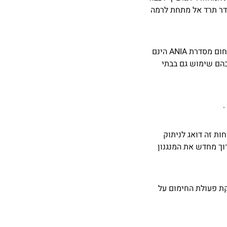
דר תרד אל מתחת לרמה
יחידת המאוורר בנויה ממדחף אלומיניום בעל חמישה להבים. מפזר החום מסדרת ANIA הינם
הם שימוש גם בבתי
ת זה דואג לניתוק
ך מחדש את המנגנון
ת פעולת החימום על