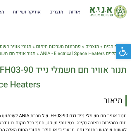
אודות
מוצרים
אחזקה ושירות
מא
פתח סרגל נגישות
דף הבית
»
מוצרים
»
פתרונות מערכות חימום
»
תנורי אוויר חשמ
חשמליים ANIA - Electrical Space Heaters
»
תנור אוויר חם חשמלי נייד 90
תנור אוויר חם חשמלי נייד ANIA IFH03-90
ace Heaters
תיאור
תנור אוויר חם חשמלי ניי
חום במהירות ובצורה נקייה. בטיחותי ושקט, חיוני בכל מקום בו נידר
לעשות שימוש בתנורי נפט, מבערי גז או סולר; מפזרי החום האלה מהו