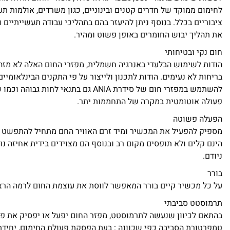
לחימום ממוקד של חדרים קטנים ובינוניים, כגון משרדים, אולמות ת
ציבוריים בכלל. בנוסף ניתן להיעזר בהם בתהליכי עבודה תעשייתיים ו
את תהליך יבוש החומרים באופן פשוט ומהיר.
חום נקי ובטיחותי
הודות לשימוש הבלעדי באנרגיה חשמלית, מפזרי החום האלה לא מזה
בריחות לא נעימים. הודות לתכנון ולייצור על פי התקנים הבינלאומיים
להשתמש במפזרי חום של סידרת ANIA גם בתנאי לחו
פעולה אוטומטית במקרה של התחממות יתר.
הפעלה פשוטה
מספיק להפעיל את המכשיר ומיד זרם האוויר החם מתחיל להתפשט 
הינם קלים ולא תופסים מקום רב ובנוסף הם מצוידים בידית אחיזה נ
ניודם.
בורר
על כל מכשיר קיים בורר המאפשר לווסת את עוצמת החום לרמה הרצו
תרמוסטט סביבתי
בהתאם לכיוון שנעשה לתרמוסטט, מפזר החום יפעל או יפסיק את פע
טמפרטורת הסביבה כפי שכוונה : בעת הפסקת פעולת החימום, יחידת