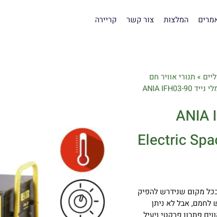
מרים
המלצות
צור קשר
קריירה
ליים
»
תנורי אוויר חם
ANIA IFH03-
Electric Sp
ד דגם IFH03-90 של חברת ANIA לשימוש בכל מקום שנידרש להפיק
ש לחמם, אבל לא ניתן
וים פתרון פרקטי ויעיל