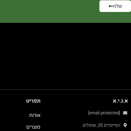
שלח
א.נ.י.א
תפריט
[email protected]
אודות
המייסדים 35, שתולים
מוצרים