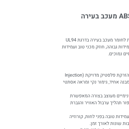
מעכב בעירה
המפזר מיוצר מפלסטיק ABS איכותי, עם אפשרות לחומר מעכב בעירה בדרגת UL94
ידות גבוהה, חוזק מכני טוב ועמידות
ים נמוכים.
-המוצר מיוצר בתהליך הזרקת פלסטיק מדויקת (Injection
ח מבנה אחיד, גימור נקי ומראה אסתטי
נימיים מעוצב בצורה המאפשרת
ור תהליך ערבול האוויר והגברת
ידות טובה בפני לחות, קורוזיה
ות שונות לאורך זמן.