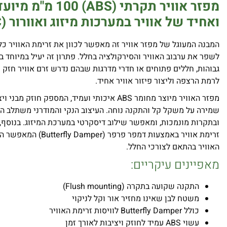
מפזר אוויר תקרתי (
ABS
)
100
מ"מ מיועד
ואחיד של אוויר במערכות מיזוג ואוורור
(HVAC)
המבנה המעוגל של מפזר אוויר זה מאפשר לכוון את זרימת האוויר כל
לשפר את ערבוב האוויר והסירקולציה בחלל. פתרון זה יעיל במיוחד 
גבוהות, חללים פתוחים או חדרי מדרגות שבהם נדרש זרם אוויר חזק ו
לרמת הרצפה וליצור פיזור אוויר אחיד.
מפזר האוויר מיוצר מחומר ABS איכותי ועמיד, המספק חוז
שמירה על משקל קל והתקנה נוחה. העיצוב הנקי והמודרני משתלב ה
ובתקרות מונמכות, ומאפשר שילוב דיסקרטי במערכת המיזוג. בנוסף, ה
זרימת אוויר באמצעות דמפר פר
האוויר בהתאם לצורכי החלל.
מאפיינים עיקריים:
התקנה שקועה בתקרה (Flush mounting)
משטח לבן שאינו מחזיר אור וקל לניקוי
כולל Butterfly Damper לוויסות זרימת האוויר
עשוי ABS עמיד לחוזק ויציבות לאורך זמן