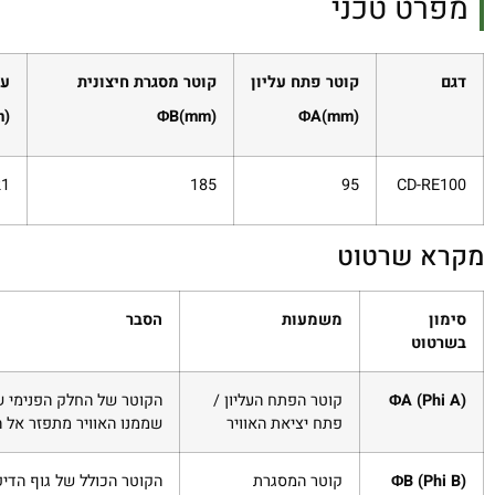
מפרט טכני
דגם
קוטר פתח עליון
קוטר מסגרת חיצונית
עו
m)
ΦB(mm)
ΦA(mm)
21
185
95
CD-RE100
מקרא שרטוט
סימון
משמעות
הסבר
בשרטוט
ΦA (Phi A)
קוטר הפתח העליון /
הקוטר של החלק הפנימי ש
פתח יציאת האוויר
שממנו האוויר מתפזר אל 
ΦB (Phi B)
קוטר המסגרת
הקוטר הכולל של גוף הדיפ