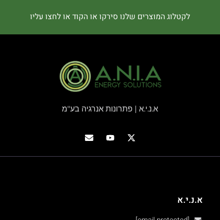
לקטלוג המוצרים שלנו סירקו או הקוד או לחצו עליו
א.נ.י.א | פתרונות אנרגיה בע"מ
א.נ.י.א
[email protected]