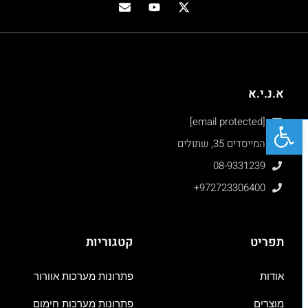
א.נ.י.א
פתח סרגל נגישות
[email protected]
המייסדים 35, שתולים
08-9331239
+972723306400
תפריט
קטגוריות
אודות
פתרונות מערכות אוורור
מוצרים
פתרונות מערכות חימום