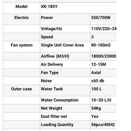
Model
XK-
18
SY
Electric
Power
55
0/750W
Voltage/Hz
110V/220~240V/50
Speed
3
Fan system
Single Unit Cover Area
80-100
m
2
Airflow (M3/H)
180
00/23000
Air Delivery
12-15
M
Fan Type
Axial
Noise
≤
65
db
Outer case
Water Tank
100
L
Water Consumption
10
–
20
L/H
Net Weight
54
Kg
Dust filter net
Yes
Loading Quantity
56
pcs
/40HQ 23pcs