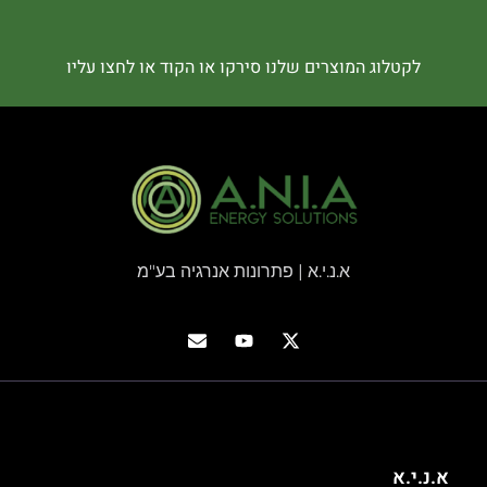
לקטלוג המוצרים שלנו סירקו או הקוד או לחצו עליו
א.נ.י.א | פתרונות אנרגיה בע"מ
א.נ.י.א