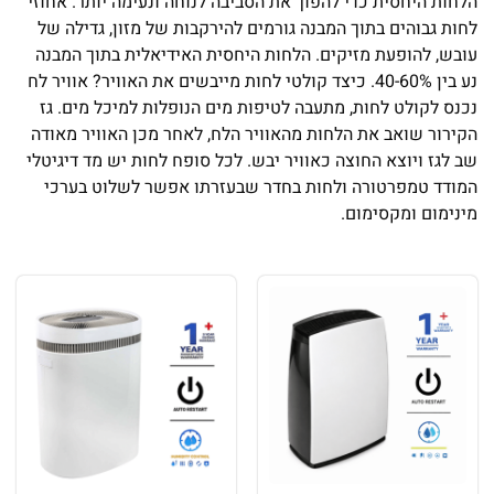
הלחות היחסית כדי להפוך את הסביבה לנוחה ונעימה יותר. אחוזי
לחות גבוהים בתוך המבנה גורמים להירקבות של מזון, גדילה של
עובש, להופעת מזיקים. הלחות היחסית האידיאלית בתוך המבנה
נע בין 40-60%. כיצד קולטי לחות מייבשים את האוויר? אוויר לח
נכנס לקולט לחות, מתעבה לטיפות מים הנופלות למיכל מים. גז
הקירור שואב את הלחות מהאוויר הלח, לאחר מכן האוויר מאודה
שב לגז ויוצא החוצה כאוויר יבש. לכל סופח לחות יש מד דיגיטלי
המודד טמפרטורה ולחות בחדר שבעזרתו אפשר לשלוט בערכי
מינימום ומקסימום.