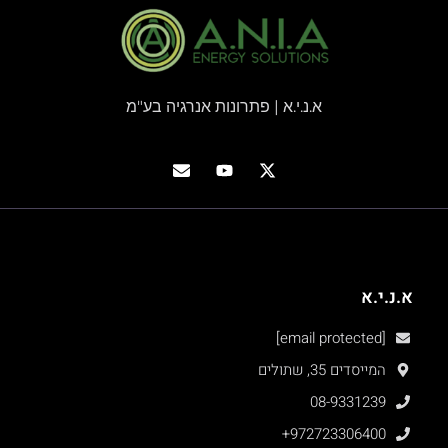
א.נ.י.א | פתרונות אנרגיה בע"מ
א.נ.י.א
[email protected]
המייסדים 35, שתולים
08-9331239
+972723306400