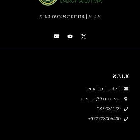
א.נ.י.א | פתרונות אנרגיה בע"מ
א.נ.י.א
[email protected]
המייסדים 35, שתולים
08-9331239
+972723306400