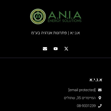
א.נ.י.א | פתרונות אנרגיה בע"מ
א.נ.י.א
[email protected]
המייסדים 35, שתולים
08-9331239