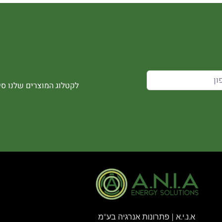
לקטלוג המוצרים שלנו סיר
א.נ.י.א | פתרונות אנרגיה בע"מ