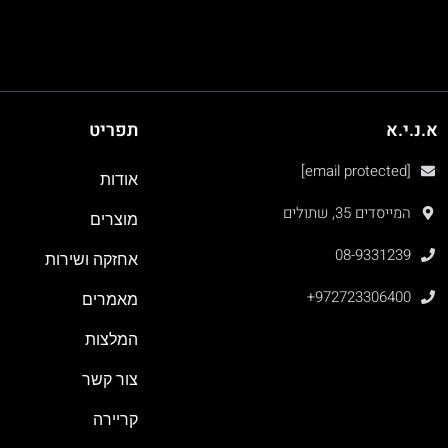
א.נ.י.א
תפריט
[email protected]
אודות
המייסדים 35, שתולים
מוצרים
08-9331239
אחזקה ושירות
+972723306400
מאמרים
המלצות
צור קשר
קריירה