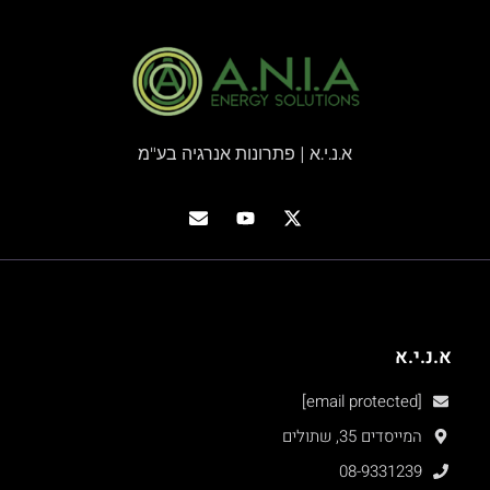
א.נ.י.א | פתרונות אנרגיה בע"מ
א.נ.י.א
[email protected]
המייסדים 35, שתולים
08-9331239