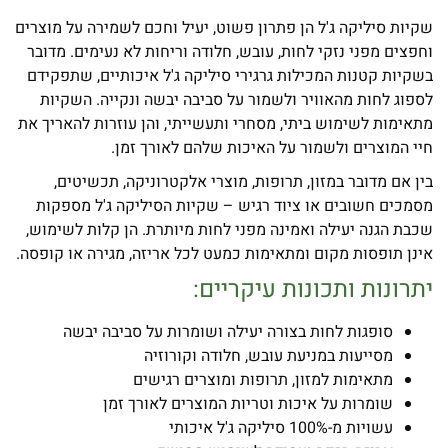
שקיות סיליקה ג'ל הן פתרון פשוט, יעיל וחכם לשמירה על מוצרים
וחפצים מפני נזקי לחות, עובש, חלודה וריחות לא נעימים. מדובר
בשקיות קטנות המכילות גרגירי סיליקה ג'ל איכותיים, שתפקידם
לספוג לחות מהאוויר ולשמור על סביבה יבשה ונקייה. השקיות
מתאימות לשימוש ביתי, מסחרי ותעשייתי, והן עוזרות להאריך את
חיי המוצרים ולשמור על האיכות שלהם לאורך זמן.
בין אם מדובר במזון, תרופות, מוצרי אלקטרוניקה, תכשיטים,
מסמכים חשובים או ציוד רגיש – שקיות הסיליקה ג'ל מספקות
שכבת הגנה יעילה ואמינה מפני לחות מיותרת. הן קלות לשימוש,
אינן תופסות מקום ומתאימות כמעט לכל אריזה, מגירה או קופסה.
יתרונות ותכונות עיקריים:
סופגות לחות בצורה יעילה ושומרות על סביבה יבשה
מסייעות במניעת עובש, חלודה וקורוזיה
מתאימות למזון, תרופות ומוצרים רגישים
שומרות על איכות וטריות המוצרים לאורך זמן
עשויות מ-100% סיליקה ג'ל איכותי