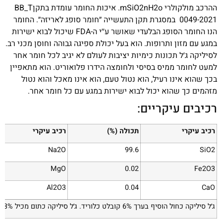
ההרכב מולקולרי mSiO
2
nH
2
o. איכות החומר עומדת בתקןBB_T
0049-2021 במסגרת תקן התעשייה ״חומר סופג לאריזה״. החומר
הנו החומר הסופג הבלעדי שאושר ע׳׳י ה-FDA שיכול לבוא ישירות
במגע עם מזון ותרופות. הוא בעל יכולת ספיגה גבוהה וחוסן מכני רב.
לסיליקה ג׳ל תכונות כימיות יציבות לעולם לא יגיב לכל חומר אחר
למעט לחומר ממיס בסיסי ולחומצה הידרו פלואוריט. הוא מתאפיין
בכך שהוא אינו רעיל, הוא נטול טעם, הוא אינו מאכל והוא נטול
מזהמים כך שהוא יכול לבוא ישירות במגע עם כל חומר אחר.
רכיבים עיקריים:
רכיב עיקרי
תכולה (%)
רכיב עיקרי
Na
2
O
99.6
SiO
2
MgO
0.02
Fe
2
O
3
Al
2
O
3
0.04
CaO
ג׳ל סיליקה כחול הוסיף בערך 6% קובלט כלוריד. ג׳ל סיליקה כתום מכיל 3% מתיל סגול (ידידותי לסביבה)