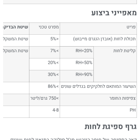
מאפייני ביצוע
פריט
מפרט טכני
שיטת הבדיקה
תכולת לחות (אובדן הנגרם מייבוש)
<5%
שיטת המשקל (ק
קליטת לחות
RH=20%
>7%
שיטת המשקל (ת
>20%
RH=50%
>30%
RH=90%
השיעור המותאם לחלקיקים בגדלים שונים
>86%
צפיפות החומר
>750 גרם/ליטר
4-8
PH
גרף ספיגת לחות