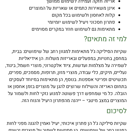
אריזה חזקה ועמידה לשימוש ממושך
אינן משאירות כתמים או שאריות על המוצרים
קלות לאחסון ולשימוש בכל מקום
פתרון חסכוני ויעיל לשימוש יומיומי
מתאימות גם לשימוש חוזר במקרים מסוימים
למי זה מתאים?
שקיות הסיליקה ג'ל מתאימות למגוון רחב של שימושים: בבית,
במחסן, בחנויות, במפעלים ובאריזות משלוח. הן אידיאליות
לשמירה על מצלמות ועדשות, ציוד אלקטרוני, מוצרי חשמל, ביגוד,
נעליים, תיקים, כלי עבודה, מוצרי מזון, תרופות, מסמכים, ספרים,
תכשיטים ופריטי אספנות. בנוסף, הן מתאימות במיוחד לעסקים
בתחום האריזה והשילוח שרוצים להגן על מוצרים בזמן אחסון או
הובלה. כל מי שמחפש דרך פשוטה למנוע נזקי לחות ולשמור על
המוצרים במצב מיטבי – ייהנה מהפתרון היעיל והנוח הזה.
לסיכום
שקיות סיליקה ג'ל הן פתרון איכותי, יעיל ואמין להגנה מפני לחות
במגוון רחב של שימושים. הן מסייעות לשמור על מוצרים יבשים,