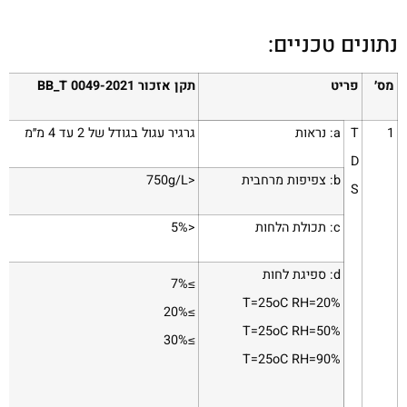
נתונים טכניים:
מס׳
פריט
תקן אזכור BB_T 0049-2021
1
T
a: נראות
גרגיר עגול בגודל של 2 עד 4 מ׳׳מ
D
b: צפיפות מרחבית
<750g/L
S
c: תכולת הלחות
<5%
d: ספיגת לחות
7%
≥
T=25
o
C RH=20%
20%
≥
T=25
o
C RH=50%
30%
≥
T=25
o
C RH=90%