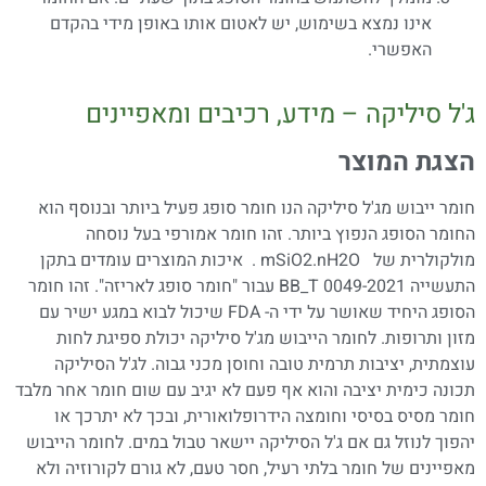
אינו נמצא בשימוש, יש לאטום אותו באופן מידי בהקדם
האפשרי.
ג'ל סיליקה – מידע, רכיבים ומאפיינים
הצגת המוצר
חומר ייבוש מג'ל סיליקה הנו חומר סופג פעיל ביותר ובנוסף הוא
החומר הסופג הנפוץ ביותר. זהו חומר אמורפי בעל נוסחה
מולקולרית של
O
2
.nH
2
mSiO
. איכות המוצרים עומדים בתקן
התעשייה BB_T 0049-2021 עבור "חומר סופג לאריזה". זהו חומר
הסופג היחיד שאושר על ידי ה- FDA שיכול לבוא במגע ישיר עם
מזון ותרופות. לחומר הייבוש מג'ל סיליקה יכולת ספיגת לחות
עוצמתית, יציבות תרמית טובה וחוסן מכני גבוה. לג'ל הסיליקה
תכונה כימית יציבה והוא אף פעם לא יגיב עם שום חומר אחר מלבד
חומר מסיס בסיסי וחומצה הידרופלואורית, ובכך לא יתרכך או
יהפוך לנוזל גם אם ג'ל הסיליקה יישאר טבול במים. לחומר הייבוש
מאפיינים של חומר בלתי רעיל, חסר טעם, לא גורם לקורוזיה ולא