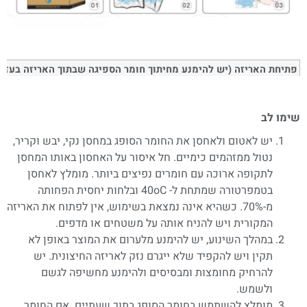
פתיחת האריזה (יש להימנע מחיתוך חומר הספיגה שבתוך האריזה בעזר
שימו לב
יש לאטום ולאחסן את החומר הסופג במחסן נקי, יבש וקריר,
נטול ממזהמים כימיים. חל איסור על האחסון באותו המחסן
לתקופה ארוכה עם חומרים נפיצים ביותר. מומלץ לאחסן
בטמפרטורה שמתחת ל- 40
o
C ובלחות יחסית הפחותה
מ-70%. כשהיא אינה נמצאת בשימוש, אין לפתוח את האריזה
המקורית ויש להניח אותה על משטחים או מדפים.
במהלך השינוע, יש להימנע מלערום את המוצר באופן לא
תקין ויש להקפיד שלא ייגרם נזק לאריזה החיצונית. יש
להרחיק מחומצות ומבסיסים ולהימנע מחשיפה לגשם
ולשמש.
מומלץ להשתמש בחומר הסופג בתוך שעתיים. אם החומר