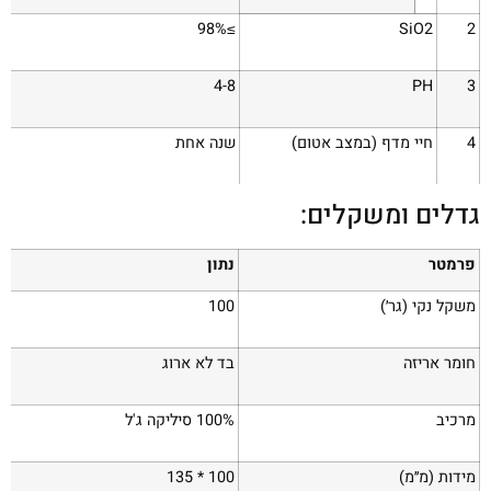
98%
≥
SiO
2
2
4-8
PH
3
4
חיי מדף (במצב אטום)
שנה אחת
גדלים ומשקלים:
פרמטר
נתון
משקל נקי (גר׳)
100
חומר אריזה
בד לא ארוג
מרכיב
100% סיליקה ג'ל
מידות (מ׳׳מ)
100 * 135