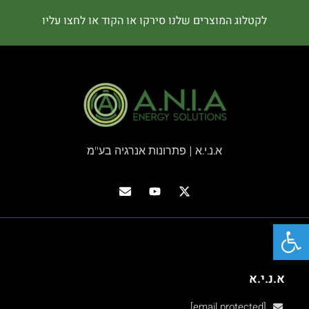
לקטלוג המוצרים שלנו סירקו או הקוד או לחצו עליו
א.נ.י.א | פתרונות אנרגיה בע"מ
פתח סרגל נגישות
א.נ.י.א
[email protected]