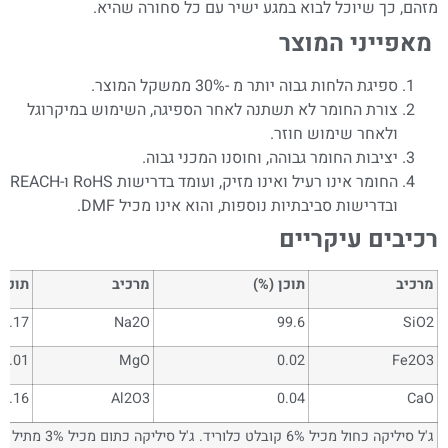
מזהם, כך שיוכל לבוא במגע ישיר עם כל סחורה שהיא.
מאפייני המוצר
ספיגת הלחות גבוה יותר מ -30% ממשקל המוצר.
צורת החומר לא תשתנה לאחר הספיגה, השימוש במיקרוגל
ולאחר שימוש חוזר.
יציבות החומר גבוהה, וחוסנו המכני גבוה.
החומר אינו רעיל ואינו מזיק, ועומד בדרישות RoHS ו-REACH
ובדרישות סביבתיות נוספות, והוא אינו מכיל DMF.
רכיבים עיקריים
מרכיב
תוכן (%)
מרכיב
תוכן 
0.17
Na2O
99.6
SiO2
0.01
MgO
0.02
Fe2O3
0.16
Al2O3
0.04
CaO
ג'ל סיליקה כחול מכיל 6% קובלט כלוריד. ג'ל סיליקה כתום מכיל 3% מתיל סגול (ידידותי לסביבה)