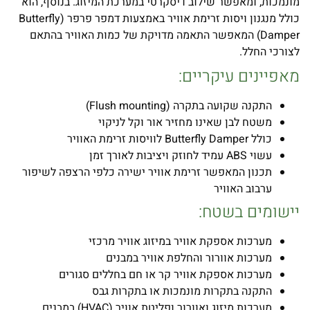
מונמכות, ומאפשר שילוב דיסקרטי במערכת המיזוג. בנוסף, הוא
כולל מנגנון ויסות זרימת אוויר באמצעות דמפר פרפר (Butterfly
Damper) המאפשר התאמה מדויקת של כמות האוויר בהתאם
לצורכי החלל.
מאפיינים עיקריים:
התקנה שקועה בתקרה (Flush mounting)
משטח לבן שאינו מחזיר אור וקל לניקוי
כולל Butterfly Damper לוויסות זרימת האוויר
עשוי ABS עמיד לחוזק ויציבות לאורך זמן
תכנון המאפשר זרימת אוויר ישירה כלפי הרצפה לשיפור
ערבוב האוויר
יישומים בשטח:
מערכות אספקת אוויר במיזוג אוויר מרכזי
מערכות אוורור והחלפת אוויר במבנים
מערכות אספקת אוויר קר או חם בחללים סגורים
התקנה בתקרות מונמכות או בתקרות גבס
מערכות מיזוג ואוורור ופליטת אוויר (HVAC) במבנים