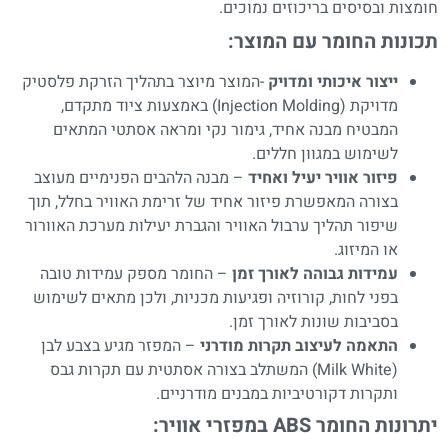
חומצות ובסיסים בריכוזים נמוכים.
תכונות החומר עם המוצר:
ייצור איכותי ומדויק
-המוצר מיוצר בתהליך הזרקת פלסטיק
מדויקת (Injection Molding) באמצעות ציוד מתקדם,
המבטיח מבנה אחיד, גימור נקי ומראה אסתטי המתאים
לשימוש במגוון חללים.
פיזור אוויר יעיל ואחיד
– מבנה הלהבים הפנימיים מעוצב
בצורה המאפשרת פיזור אחיד של זרימת האוויר בחלל, תוך
שיפור תהליך ערבול האוויר והגברת יעילות מערכת האוורור
או המיזוג.
עמידות גבוהה לאורך זמן
– החומר מספק עמידות טובה
בפני לחות, קורוזיה ופגיעות מכניות, ולכן מתאים לשימוש
בסביבות שונות לאורך זמן.
התאמה לעיצוב תקרות מודרני
– המפזר מגיע בצבע לבן
(Milk White) המשתלב בצורה אסתטית עם תקרות גבס
ותקרות דקורטיביות במבנים מודרניים.
יתרונות החומר ABS במפזרי אוויר: