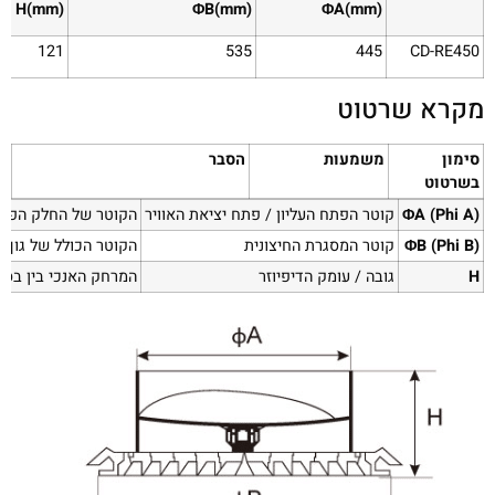
H(mm)
ΦB(mm)
ΦA(mm)
121
535
445
CD-RE450
מקרא שרטוט
סימון
משמעות
הסבר
בשרטוט
ΦA (Phi A)
קוטר הפתח העליון / פתח יציאת האוויר
הקוטר של החלק הפנימ
ΦB (Phi B)
קוטר המסגרת החיצונית
הקוטר הכולל של גוף 
H
גובה / עומק הדיפיוזר
המרחק האנכי בין בסיס